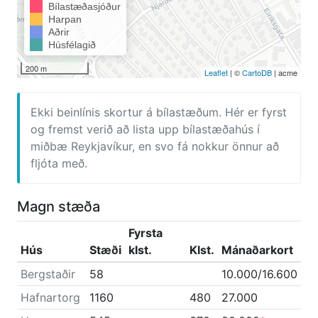
Bílastæðasjóður
Harpan
Aðrir
Húsfélagið
200 m
Leaflet
| ©
CartoDB
| acme
Ekki beinlínis skortur á bílastæðum. Hér er fyrst
og fremst verið að lista upp bílastæðahús í
miðbæ Reykjavíkur, en svo fá nokkur önnur að
fljóta með.
Magn stæða
Fyrsta
Hús
Stæði
klst.
Klst.
Mánaðarkort
Bergstaðir
58
10.000/16.600
Hafnartorg
1160
480
27.000