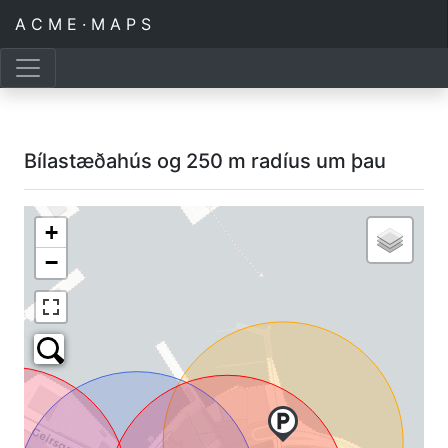
A C M E · M A P S
Bílastæðahús og 250 m radíus um þau
+
−
local_parking